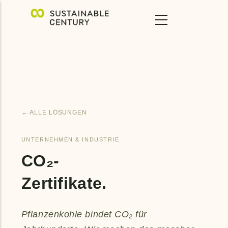
Skip
to
main
content
← ALLE LÖSUNGEN
UNTERNEHMEN & INDUSTRIE
CO₂-
Zertifikate.
Pflanzenkohle bindet CO₂ für